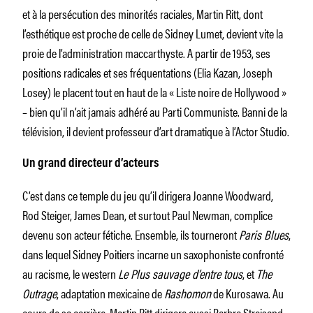
et à la persécution des minorités raciales, Martin Ritt, dont
l’esthétique est proche de celle de Sidney Lumet, devient vite la
proie de l’administration maccarthyste. A partir de 1953, ses
positions radicales et ses fréquentations (Elia Kazan, Joseph
Losey) le placent tout en haut de la « Liste noire de Hollywood »
– bien qu’il n’ait jamais adhéré au Parti Communiste. Banni de la
télévision, il devient professeur d’art dramatique à l’Actor Studio.
Un grand directeur d’acteurs
C’est dans ce temple du jeu qu’il dirigera Joanne Woodward,
Rod Steiger, James Dean, et surtout Paul Newman, complice
devenu son acteur fétiche. Ensemble, ils tourneront
Paris Blues
,
dans lequel Sidney Poitiers incarne un saxophoniste confronté
au racisme, le western
Le Plus sauvage d’entre tous
, et
The
Outrage
, adaptation mexicaine de
Rashomon
de Kurosawa. Au
cours de sa carrière, Martin Ritt dirigera aussi Barbra Streisand,