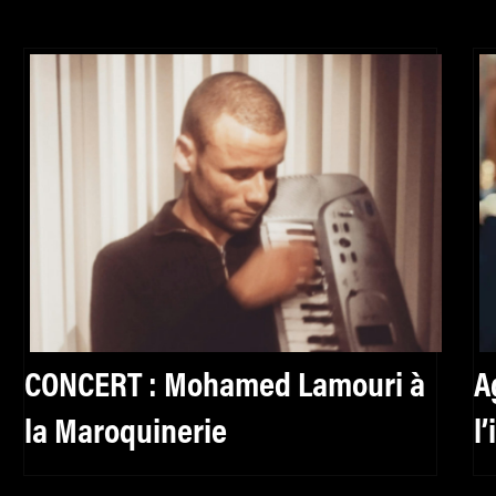
CONCERT : Mohamed Lamouri à
A
la Maroquinerie
l
f