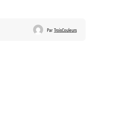
Par
TroisCouleurs