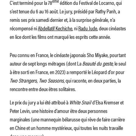
ème
C’est terminé pour la 78
édition du Festival de Locarno, qui
s’est tenue du 6 au 16 août. Le jury, présidé par Rathy Panh, a
remis ses prix samedi dernier et, à la surprise générale, n’a
récompensé ni
Abdellatif Kechiche
, ni
Radu Jude
, deux cinéastes
en lice dont les films ont marqué les esprits cette année.
Peu connu en France, le cinéaste japonais Sho Miyake, pourtant
auteur de sept longs métrages (dont La
Beauté du geste
, le seul
à être sorti en France, en 2023) a remporté le Léopard d’or pour
Two Strangers, Two Seasons
, qui raconte, en deux parties, la
rencontre entre deux êtres solitaires.
Le prix du jury a lui été attribué à
White Snail
d’Elsa Kremser et
Peter Levin, une histoire d’amour être deux personnes
marginales (une mannequin bélarusse qui rêve de faire carrière
en Chine et un homme mystérieux, qui toutes les nuits travaille
dans une morgue).