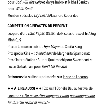
pour
God Will Not Help
et Marya Imbro et Mikhail Senkov
pour
White Snail
Mention spéciale :
Dry Leaf
d’Alexandre Koberidze
COMPETITION CINEASTES DU PRESENT
Léopard d’or :
Hair, Paper, Water
… de Nicolas Graux et Trương
Minh Quý
Prix de la mise en scène :
Hijo Mayor
de Cecilia Kang
Prix spécial Ciné + :
Sweetheart
de Margherita Spampinato
Prix d’interprétation : Aurora Quattrocchi pour Sweetheart et
Levan Gelbakhiani pour
Don’t Let the Sun
le site de Locarno
Retrouvez la suite du palmarès sur
.
[Exclusif] Ophélie Bau au festival de
● ● À
LIRE AUSSI ● ●
Locarno : «
J’ai envie d’accompagner mon personnage pour
lui dire “au revoir et merci.”
»