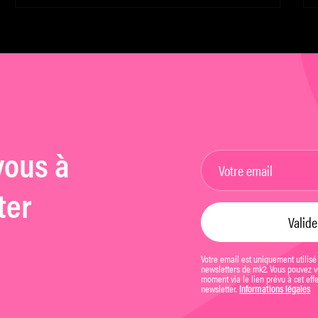
au viellissement
d
vous à
ter
Votre email est uniquement utilisé
newsletters de mk2. Vous pouvez vo
moment via le lien prévu à cet eff
newsletter.
Informations légales