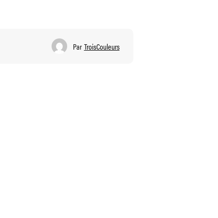
Par
TroisCouleurs