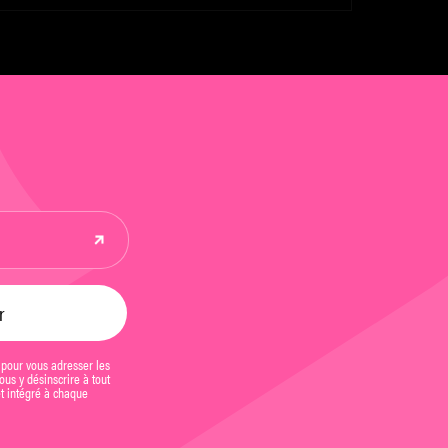
e Christine Angot
 pour vous adresser les
us y désinscrire à tout
et intégré à chaque