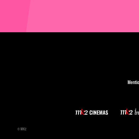
Mentio
© MK2