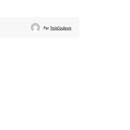
Par
TroisCouleurs