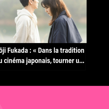
ōji Fukada : « Dans la tradition
u cinéma japonais, tourner un
ilm par an n’a rien
’exceptionnel »