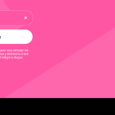
 pour vous adresser les
us y désinscrire à tout
et intégré à chaque