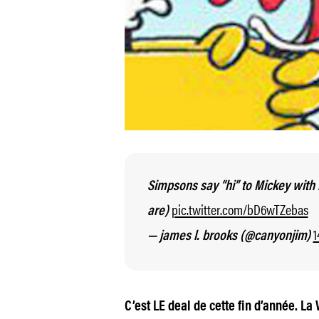
Simpsons say “hi” to Mickey with 
pic.twitter.com/bD6wTZebas
are)
1
— james l. brooks (@canyonjim)
C’est LE deal de cette fin d’année. L