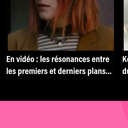
En vidéo : les résonances entre
K
les premiers et derniers plans
d
des films
f
d