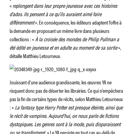
«
replongent dans leur propre jeunesse avec ces histoires
d’ados. Ils pensent à ce qu’ils auraient aimé faire
différemment
». En conséquence, les éditeurs adaptent l’offre à
la demande en proposant un même livre dans plusieurs
collections : «
À la croisée des mondes de Philip Pullman a
été édité en jeunesse et en adulte au moment de sa sortie
»,
détaille Matthieu Letourneux.
Jouissant d’une audience grandissante, les œuvres YA ne
risquent donc pas de déserter les librairies. Ce qui n’empêchera
pas la fin de certains types de récits, selon Matthieu Letourneux
: «
La fantasy type Harry Potter est presque éteinte, ainsi que
le récit de vampires. Aujourd’hui, on nous parle de fictions
dystopiques. Les genres sont à la mode, puis disparaissent
ou se transforment.
» Le YA persiste en tout cas au-delà de