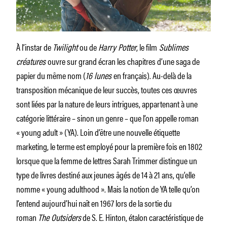
À l’instar de
Twilight
ou de
Harry Potter
, le film
Sublimes
créatures
ouvre sur grand écran les chapitres d’une saga de
papier du même nom (
16 lunes
en français). Au-delà de la
transposition mécanique de leur succès, toutes ces œuvres
sont liées par la nature de leurs intrigues, appartenant à une
catégorie littéraire – sinon un genre – que l’on appelle roman
« young adult » (YA). Loin d’être une nouvelle étiquette
marketing, le terme est employé pour la première fois en 1802
lorsque que la femme de lettres Sarah Trimmer distingue un
type de livres destiné aux jeunes âgés de 14 à 21 ans, qu’elle
nomme « young adulthood ». Mais la notion de YA telle qu’on
l’entend aujourd’hui naît en 1967 lors de la sortie du
roman
The Outsiders
de S. E. Hinton, étalon caractéristique de