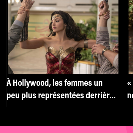
À Hollywood, les femmes un
«
peu plus représentées derrière
n
la caméra
L
M