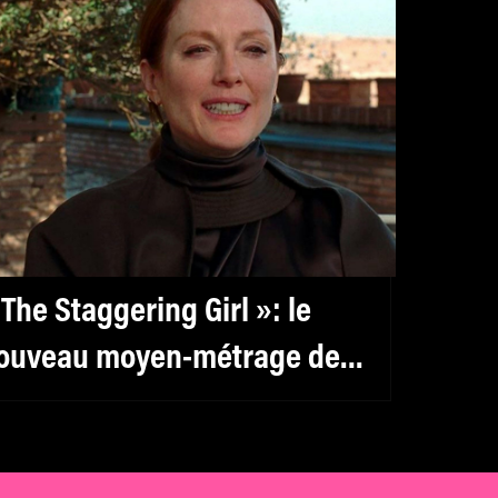
 The Staggering Girl »: le
ouveau moyen-métrage de
uca Guadagnino arrive sur
UBI en février