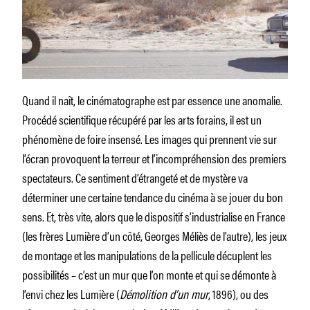
Quand il naît, le cinématographe est par essence une anomalie.
Procédé scientifique récupéré par les arts forains, il est un
phénomène de foire insensé. Les images qui prennent vie sur
l’écran provoquent la terreur et l’incompréhension des premiers
spectateurs. Ce sentiment d’étrangeté et de mystère va
déterminer une certaine tendance du cinéma à se jouer du bon
sens. Et, très vite, alors que le dispositif s’industrialise en France
(les frères Lumière d’un côté, Georges Méliès de l’autre), les jeux
de montage et les manipulations de la pellicule décuplent les
possibilités – c’est un mur que l’on monte et qui se démonte à
l’envi chez les Lumière (
Démolition d’un mur
, 1896), ou des