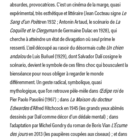
absurdes, provocatrices. C’est un cinéma de la marge, quasi
expérimental, très esthétique et littéraire (Jean Cocteau signe
Le
Sang d’un Poète
en 1932 ; Antonin Artaud, le scénario de
La
Coquille et le Clergyman
de Germaine Dulac en 1928), qui
cherche à atteindre un état de divagation où seul prime le
ressenti. L’œil découpé au rasoir du désormais culte
Un chien
andalou
de Luis Buñuel (1929), dont Salvador Dalí cosigne le
scénario, devient le symbole de ces films choc qui bousculent la
bienséance pour nous obliger à regarder le monde
différemment. Un geste radical, symbolique, quasi
mythologique, que l’on retrouve pêle-mêle dans
Œdipe roi
de
Pier Paolo Pasolini (1967) ; dans
La Maison du docteur
Edwardes
d’Alfred Hitchcock en 1945 (les grands yeux abîmés
dessinés par Dalí comme décor d’un dédale mental) ; dans
l’adaptation par Michel Gondry du roman de Boris Vian
L’Écume
des jours
en 2013 (les paupières coupées aux ciseaux) ; et dans