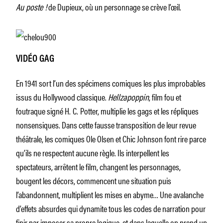
Au poste !
de Dupieux, où un personnage se crève l’œil.
VIDÉO GAG
En 1941 sort l’un des spécimens comiques les plus improbables
issus du Hollywood classique.
Hellzapoppin
, film fou et
foutraque signé H. C. Potter, multiplie les gags et les répliques
nonsensiques. Dans cette fausse transposition de leur revue
théâtrale, les comiques Ole Olsen et Chic Johnson font rire parce
qu’ils ne respectent aucune règle. Ils interpellent les
spectateurs, arrêtent le film, changent les personnages,
bougent les décors, commencent une situation puis
l’abandonnent, multiplient les mises en abyme… Une avalanche
d’effets absurdes qui dynamite tous les codes de narration pour
finir par imposer sa propre logique, et dans laquelle on prend un