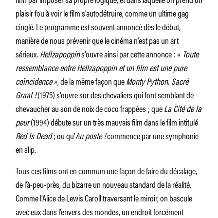
plaisir fou à voir le film s’autodétruire, comme un ultime gag
cinglé. Le programme est souvent annoncé dès le début,
manière de nous prévenir que le cinéma n’est pas un art
sérieux.
Hellzapoppin
s’ouvre ainsi par cette annonce : «
Toute
ressemblance entre Hellzapoppin et un film est une pure
coïncidence
», de la même façon que
Monty Python. Sacré
Graal !
(1975) s’ouvre sur des chevaliers qui font semblant de
chevaucher au son de noix de coco frappées ; que
La Cité de la
peur
(1994) débute sur un très mauvais film dans le film intitulé
Red Is Dead
; ou qu’
Au poste !
commence par une symphonie
en slip.
Tous ces films ont en commun une façon de faire du décalage,
de l’à-peu-près, du bizarre un nouveau standard de la réalité.
Comme l’Alice de Lewis Caroll traversant le miroir, on bascule
avec eux dans l’envers des mondes, un endroit forcément