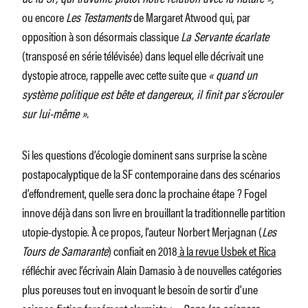
ou encore
Les Testaments
de Margaret Atwood qui, par
opposition à son désormais classique
La Servante écarlate
(transposé en série télévisée) dans lequel elle décrivait une
dystopie atroce, rappelle avec cette suite que
«
quand un
système politique est bête et dangereux, il finit par s’écrouler
sur lui-même
».
Si les questions d’écologie dominent sans surprise la scène
postapocalyptique de la SF contemporaine dans des scénarios
d’effondrement, quelle sera donc la prochaine étape ? Fogel
innove déjà dans son livre en brouillant la traditionnelle partition
utopie-dystopie. À ce propos, l’auteur Norbert Merjagnan (
Les
Tours de Samarante
) confiait en 2018
à la revue
Usbek et Rica
réfléchir avec l’écrivain Alain Damasio à de nouvelles catégories
plus poreuses tout en invoquant le besoin de sortir d’une
science-fiction forcément alarmiste :
«
Dans les sciences