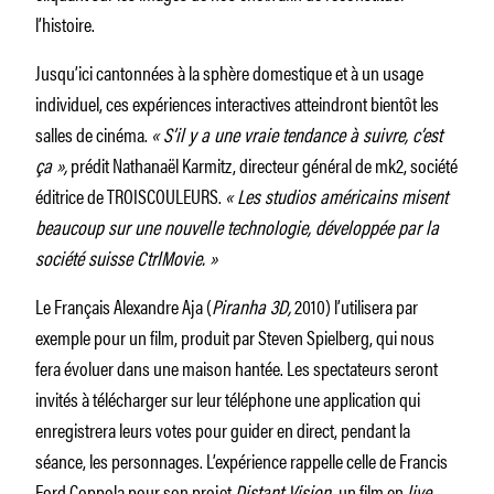
l’histoire.
Jusqu’ici cantonnées à la sphère domestique et à un usage
individuel, ces expériences interactives atteindront bientôt les
salles de cinéma.
«
S’il y a une vraie tendance à suivre, c’est
ça
»,
prédit Nathanaël Karmitz, directeur général de mk2, société
éditrice de TROISCOULEURS.
«
Les studios américains misent
beaucoup sur une nouvelle technologie, développée par la
société suisse CtrlMovie.
»
Le Français Alexandre Aja (
Piranha 3D,
2010) l’utilisera par
exemple pour un film, produit par Steven Spielberg, qui nous
fera évoluer dans une maison hantée. Les spectateurs seront
invités à télécharger sur leur téléphone une application qui
enregistrera leurs votes pour guider en direct, pendant la
séance, les personnages. L’expérience rappelle celle de Francis
Ford Coppola pour son projet
Distant Vision,
un film en
live