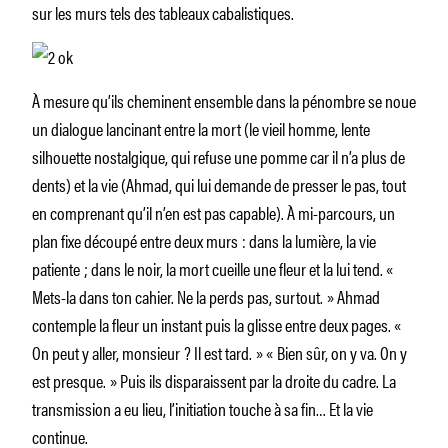
sur les murs tels des tableaux cabalistiques.
À mesure qu’ils cheminent ensemble dans la pénombre se noue
un dialogue lancinant entre la mort (le vieil homme, lente
silhouette nostalgique, qui refuse une pomme car il n’a plus de
dents) et la vie (Ahmad, qui lui demande de presser le pas, tout
en comprenant qu’il n’en est pas capable). À mi-parcours, un
plan fixe découpé entre deux murs : dans la lumière, la vie
patiente ; dans le noir, la mort cueille une fleur et la lui tend. «
Mets-la dans ton cahier. Ne la perds pas, surtout. » Ahmad
contemple la fleur un instant puis la glisse entre deux pages. «
On peut y aller, monsieur ? Il est tard. » « Bien sûr, on y va. On y
est presque. » Puis ils disparaissent par la droite du cadre. La
transmission a eu lieu, l’initiation touche à sa fin… Et la vie
continue.