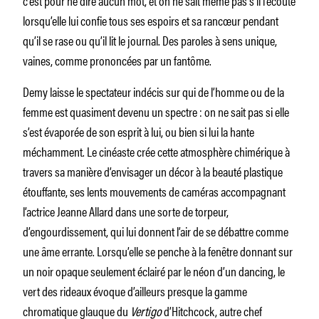
lorsqu’elle lui confie tous ses espoirs et sa rancœur pendant
qu’il se rase ou qu’il lit le journal. Des paroles à sens unique,
vaines, comme prononcées par un fantôme.
Demy laisse le spectateur indécis sur qui de l’homme ou de la
femme est quasiment devenu un spectre : on ne sait pas si elle
s’est évaporée de son esprit à lui, ou bien si lui la hante
méchamment. Le cinéaste crée cette atmosphère chimérique à
travers sa manière d’envisager un décor à la beauté plastique
étouffante, ses lents mouvements de caméras accompagnant
l’actrice Jeanne Allard dans une sorte de torpeur,
d’engourdissement, qui lui donnent l’air de se débattre comme
une âme errante. Lorsqu’elle se penche à la fenêtre donnant sur
un noir opaque seulement éclairé par le néon d’un dancing, le
vert des rideaux évoque d’ailleurs presque la gamme
chromatique glauque du
Vertigo
d’Hitchcock, autre chef