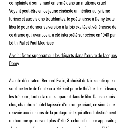
complainte à son amant enfermé dans un mutisme cruel.
Voyant peut-être en ce jeune cinéaste un héritier au lyrisme
furieux et aux visions troublantes, le poète laisse à
Demy
toute
liberté pour donner sa version à la fois exaltée et vénéneuse de
ce drame qui, avant cela, a été interprété sur scène en 1940 par
Edith Piaf et Paul Meurisse.
A voir : Notre supercut sur les départs dans l’œuvre de Jacques
Demy
Avec le décorateur Bernard Evein, il choisit de faire sentir que le
sublime texte de Cocteau a été écrit pour le théâtre. Les rideaux,
les tréteaux, tout cela reste apparent dans le film. Dans ce huis
clos, chambre d’hôtel tapissée d’un rouge criant, ce simulacre
renvoie aux illusions de la protagoniste qui attend obstinément
un homme qui ne veut plus d’elle. Si celui-ci finit par apparaître,
c’est pour ne dire aucun mot, et on ne sait même pas s’il l’écoute