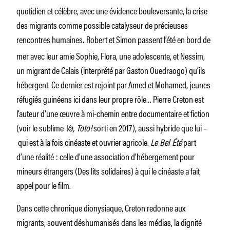
quotidien et célèbre, avec une évidence bouleversante, la crise
des migrants comme possible catalyseur de précieuses
rencontres humaines
Robert et Simon passent l’été en bord de
.
mer avec leur amie Sophie, Flora, une adolescente, et Nessim,
un migrant de Calais (interprété par Gaston Ouedraogo) qu’ils
hébergent. Ce dernier est rejoint par Amed et Mohamed, jeunes
réfugiés guinéens ici dans leur propre rôle… Pierre Creton est
l’auteur d’une œuvre à mi-chemin entre documentaire et fiction
(voir le sublime
Va, Toto!
sorti en 2017), aussi hybride que lui –
qui est à la fois cinéaste et ouvrier agricole.
Le Bel Été
part
d’une réalité : celle d’une association d’hébergement pour
mineurs étrangers (Des lits solidaires) à qui le cinéaste a fait
appel pour le film.
Dans cette chronique dionysiaque, Creton redonne aux
migrants, souvent déshumanisés dans les médias, la dignité