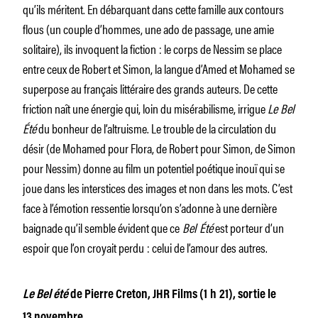
qu’ils méritent. En débarquant dans cette famille aux contours
flous (un couple d’hommes, une ado de passage, une amie
solitaire), ils invoquent la fiction : le corps de Nessim se place
entre ceux de Robert et Simon, la langue d’Amed et Mohamed se
superpose au français littéraire des grands auteurs. De cette
friction naît une énergie qui, loin du misérabilisme, irrigue
Le Bel
Été
du bonheur de l’altruisme. Le trouble de la circulation du
désir (de Mohamed pour Flora, de Robert pour Simon, de Simon
pour Nessim) donne au film un potentiel poétique inouï qui se
joue dans les interstices des images et non dans les mots. C’est
face à l’émotion ressentie lorsqu’on s’adonne à une dernière
baignade qu’il semble évident que ce
Bel Été
est porteur d’un
espoir que l’on croyait perdu : celui de l’amour des autres.
Le Bel été
de Pierre Creton, JHR Films (1 h 21), sortie le
13 novembre