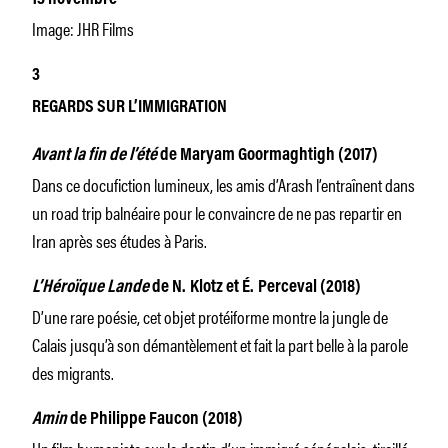
Image: JHR Films
3
REGARDS SUR L’IMMIGRATION
Avant la fin de l’été
de Maryam Goormaghtigh (2017)
Dans ce docufiction lumineux, les amis d’Arash l’entraînent dans
un road trip balnéaire pour le convaincre de ne pas repartir en
Iran après ses études à Paris.
L’Héroïque Lande
de N. Klotz et É. Perceval (2018)
D’une rare poésie, cet objet protéiforme montre la jungle de
Calais jusqu’à son démantèlement et fait la part belle à la parole
des migrants.
Amin
de Philippe Faucon (2018)
Un film humaniste sur le destin d’un immigré sénégalais, tiraillé