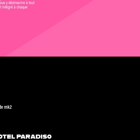
us y désinscrire à tout
et intégré à chaque
de mk2