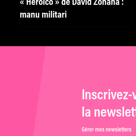
« Heroico » de David Zonana :
manu militari
Inscrivez-
la newslet
Gérer mes newsletters