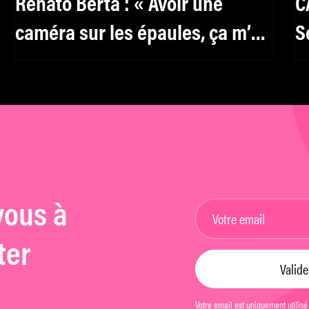
Renato Berta : « Avoir une
C
caméra sur les épaules, ça m’a
S
donné une liberté folle »
vous à
ter
Votre email est uniquement utilisé