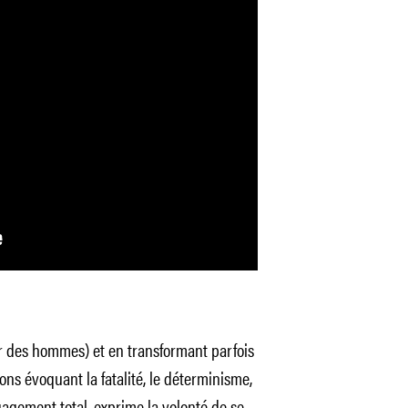
ar des hommes) et en transformant parfois
ons évoquant la fatalité, le déterminisme,
gagement total, exprime la volonté de se