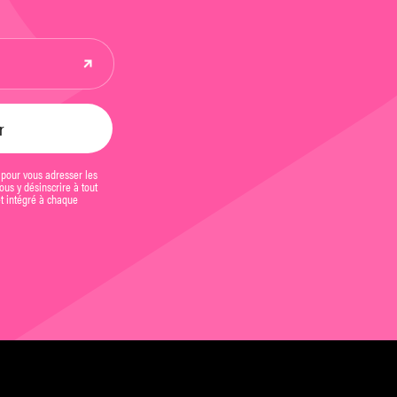
 pour vous adresser les
us y désinscrire à tout
et intégré à chaque