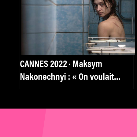
CANNES 2022 · Maksym
Nakonechnyi : « On voulait
interroger la tristesse, la colère,
le désarroi des vétérans »