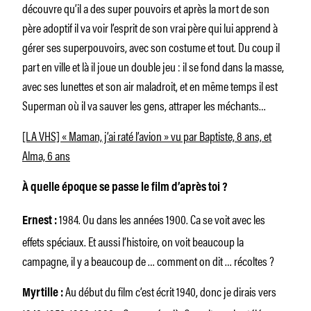
découvre qu’il a des super pouvoirs et après la mort de son
père adoptif il va voir l’esprit de son vrai père qui lui apprend à
gérer ses superpouvoirs, avec son costume et tout. Du coup il
part en ville et là il joue un double jeu : il se fond dans la masse,
avec ses lunettes et son air maladroit, et en même temps il est
Superman où il va sauver les gens, attraper les méchants…
[LA VHS] « Maman, j’ai raté l’avion » vu par Baptiste, 8 ans, et
Alma, 6 ans
À quelle époque se passe le film d’après toi ?
1984. Ou dans les années 1900. Ca se voit avec les
Ernest :
effets spéciaux. Et aussi l’histoire, on voit beaucoup la
campagne, il y a beaucoup de … comment on dit … récoltes ?
Au début du film c’est écrit 1940, donc je dirais vers
Myrtille :