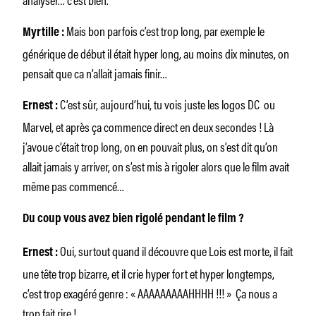
Mais bon parfois c’est trop long, par exemple le
Myrtille :
générique de début il était hyper long, au moins dix minutes, on
pensait que ca n’allait jamais finir…
C’est sûr, aujourd’hui, tu vois juste les logos DC ou
Ernest :
Marvel, et après ça commence direct en deux secondes ! Là
j’avoue c’était trop long, on en pouvait plus, on s’est dit qu’on
allait jamais y arriver, on s’est mis à rigoler alors que le film avait
même pas commencé…
Du coup vous avez bien rigolé pendant le film ?
Oui, surtout quand il découvre que Lois est morte, il fait
Ernest :
une tête trop bizarre, et il crie hyper fort et hyper longtemps,
c’est trop exagéré genre : « AAAAAAAAAHHHH !!! » Ça nous a
trop fait rire !