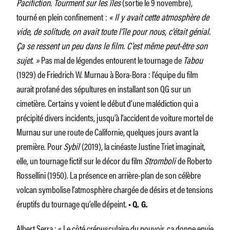
Pacifiction. Tourment sur les îles
(sortie le 9 novembre),
tourné en plein confinement :
« Il y avait cette atmosphère de
vide, de solitude, on avait toute l’île pour nous, c’était génial.
Ça se ressent un peu dans le film. C’est même peut-être son
sujet. »
Pas mal de légendes entourent le tournage de
Tabou
(1929) de Friedrich W. Murnau à Bora-Bora : l’équipe du film
aurait profané des sépultures en installant son QG sur un
cimetière. Certains y voient le début d’une malédiction qui a
précipité divers incidents, jusqu’à l’accident de voiture mortel de
Murnau sur une route de Californie, quelques jours avant la
première. Pour
Sybil
(2019), la cinéaste Justine Triet imaginait,
elle, un tournage fictif sur le décor du film
Stromboli
de Roberto
Rossellini (1950). La présence en arrière-plan de son célèbre
volcan symbolise l’atmosphère chargée de désirs et de tensions
éruptifs du tournage qu’elle dépeint.
• Q. G.
Albert Serra : « Le côté crépusculaire du pouvoir, ça donne envie