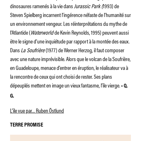
dinosaures ramenés à la vie dans
Jurassic Park (
1993) de
Steven Spielberg incar­nent l’ingérence néfaste de l’humanité sur
un environnement vengeur. Les réinterprétations du mythe de
l’Atlantide (
Waterworld
de Kevin Reynolds, 1995) peuvent aussi
être le signe d’une inquiétude par rapport à la montée des eaux.
Dans
La Soufrière
(1977) de Werner Herzog, il faut composer
avec une nature imprévisible. Alors que le volcan de la Soufrière,
en Guadeloupe, menace d’entrer en éruption, le réalisateur va à
la rencontre de ceux qui ont choisi de rester. Ses plans
dépeuplés mettent en image un vieux fantasme, l’île vierge.
• Q.
G.
L’île vue par… Ruben Östlund
TERRE PROMISE