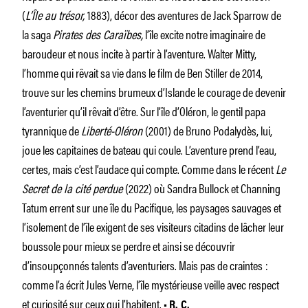
(
L’Île au trésor,
1883), décor des aventures de Jack Sparrow de
la saga
Pirates des Caraïbes,
l’île excite notre imaginaire de
baroudeur et nous incite à partir à l’aventure. Walter Mitty,
l’homme qui rêvait sa vie dans le film de Ben Stiller de 2014,
trouve sur les chemins brumeux d’Islande le courage de devenir
l’aventurier qu’il rêvait d’être. Sur l’île d’Oléron, le gentil papa
tyrannique de
Liberté-Oléron
(2001) de Bruno Podalydès, lui,
joue les capitaines de bateau qui coule. L’aventure prend l’eau,
certes, mais c’est l’audace qui compte. Comme dans le récent
Le
Secret de la cité perdue
(2022) où Sandra Bullock et Channing
Tatum errent sur une île du Pacifique, les paysages sauvages et
l’isolement de l’île exigent de ses visiteurs citadins de lâcher leur
boussole pour mieux se perdre et ainsi se découvrir
d’insoupçonnés talents d’aventuriers. Mais pas de craintes :
comme l’a écrit Jules Verne, l’île mystérieuse veille avec respect
et curiosité sur ceux qui l’habitent.
• R. C.