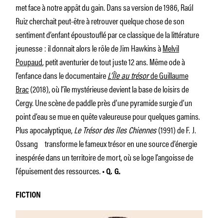
met face à notre appât du gain. Dans sa version de 1986, Raúl
Ruiz cherchait peut-être à retrouver quelque chose de son
sentiment d’enfant époustouflé par ce classique de la littérature
jeunesse : il donnait alors le rôle de Jim Hawkins à
Melvil
Poupaud
, petit aventurier de tout juste 12 ans. Même ode à
l’enfance dans le documentaire
L’Île au trésor
de Guillaume
Brac
(2018), où l’île mystérieuse devient la base de loisirs de
Cergy. Une scène de paddle près d’une pyramide surgie d’un
point d’eau se mue en quête valeureuse pour quelques gamins.
Plus apoca­lyptique,
Le Trésor des îles Chiennes
(1991) de F. J.
Ossang transforme le fameux trésor en une source d’énergie
inespérée dans un territoire de mort, où se loge l’angoisse de
l’épuisement des ressources.
• Q. G.
FICTION