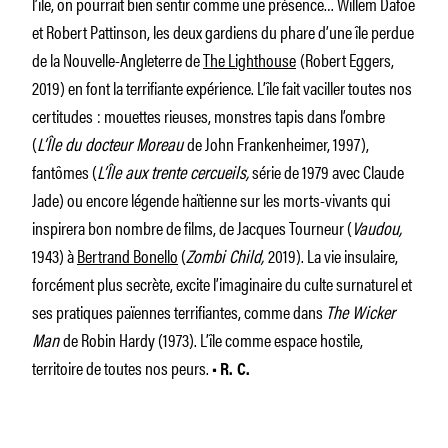
l’île, on pourrait bien sentir comme une présence… Willem Dafoe
et Robert Pattinson, les deux gardiens du phare d’une île perdue
de la Nouvelle-Angleterre de
The Lighthouse
(Robert Eggers,
2019) en font la terrifiante expérience. L’île fait vaciller toutes nos
certitudes : mouettes rieuses, monstres tapis dans l’ombre
(
L’Île du docteur Moreau
de John Frankenheimer, 1997),
fantômes (
L’Île aux trente cercueils,
série de 1979 avec Claude
Jade) ou encore légende haïtienne sur les morts-vivants qui
inspirera bon nombre de films, de Jacques Tourneur (
Vaudou,
1943) à
Bertrand Bonello
(
Zombi Child,
2019). La vie insulaire,
forcément plus secrète, excite l’imaginaire du culte surnaturel et
ses pratiques païennes terrifiantes, comme dans
The Wicker
Man
de Robin Hardy (1973). L’île comme espace hostile,
territoire de toutes nos peurs.
• R. C.