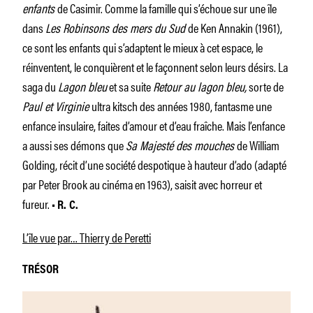
enfants
de Casimir. Comme la famille qui s’échoue sur une île
dans
Les Robin­sons des mers du Sud
de Ken Annakin (1961),
ce sont les enfants qui s’adaptent le mieux à cet espace, le
réinventent, le conquièrent et le façonnent selon leurs désirs. La
saga du
Lagon bleu
et sa suite
Retour au lagon bleu,
sorte de
Paul et Virginie
ultra kitsch des années 1980, fantasme une
enfance insulaire, faites d’amour et d’eau fraîche. Mais l’enfance
a aussi ses démons que
Sa Majesté des mouches
de William
Golding, récit d’une société despotique à hauteur d’ado (adapté
par Peter Brook au cinéma en 1963), saisit avec horreur et
fureur.
• R. C.
L’île vue par… Thierry de Peretti
TRÉSOR