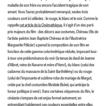
maladie de son frère ou encore l’accident tragique de son
amant. Vous l’aurez probablement remarqué, seules trois
couleurs sont ici utilisées : le rouge, le blanc et le noir. Comme le
rappelle
cet article de la Cinémathèque
, il s’agit d’un des parti-
pris majeurs du film : des décors aux costumes, Chéreau (fils de
l’artiste-peintre Jean-Baptiste Chéreau et de l’illustratrice
Marguerite Pélicier) a pensé la composition de son film en
fonction de cette gamme colorimétrique réduite, imposant tour-
à-tour une prédominance du noir (la tenue de deuil de Jeanne
d’Albret, reine de Navarre et mère d’Henri), du blanc (celui des
cadavres du massacre de la Saint-Barthélémy) ou du rouge
(celui de l’imposante et sublime robe de mariage de Margot,
créée par la chef costumière Moidele Bickel, qui anticipe la
fureur politique à venir). Dans certaines séquences du film, le
cinéaste s’empare de cet enjeu formel autrement, en
entremêlant habilement ces couleurs essentielles entre elles.