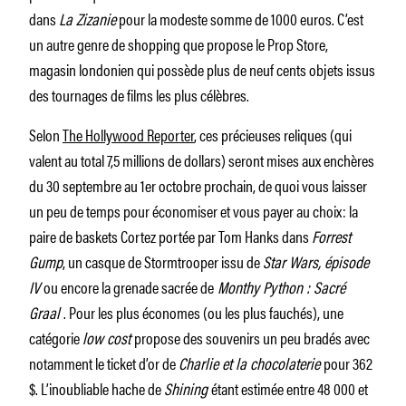
dans
La Zizanie
pour la modeste somme de 1000 euros. C’est
un autre genre de shopping que propose le Prop Store,
magasin londonien qui possède plus de neuf cents objets issus
des tournages de films les plus célèbres.
Selon
The Hollywood Reporter
, ces précieuses reliques (qui
valent au total 7,5 millions de dollars) seront mises aux enchères
du 30 septembre au 1er octobre prochain, de quoi vous laisser
un peu de temps pour économiser et vous payer au choix: la
paire de baskets Cortez portée par Tom Hanks dans
Forrest
Gump
, un casque de Stormtrooper issu de
Star Wars, épisode
IV
ou encore la grenade sacrée de
Monthy Python : Sacré
Graal
. Pour les plus économes (ou les plus fauchés), une
catégorie
low cost
propose des souvenirs un peu bradés avec
notamment le ticket d’or de
Charlie et la chocolaterie
pour 362
$. L’inoubliable hache de
Shining
étant estimée entre 48 000 et