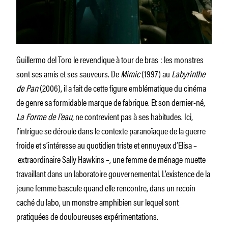
Guillermo del Toro le revendique à tour de bras : les monstres
sont ses amis et ses sauveurs. De
Mimic
(1997) au
Labyrinthe
de Pan
(2006), il a fait de cette figure emblématique du cinéma
de genre sa formidable marque de fabrique. Et son dernier-né,
La Forme de l’eau
, ne contrevient pas à ses habitudes. Ici,
l’intrigue se déroule dans le contexte paranoïaque de la guerre
froide et s’intéresse au quotidien triste et ennuyeux d’Elisa –
extraordinaire Sally Hawkins –, une femme de ménage muette
travaillant dans un laboratoire gouvernemental. L’existence de la
jeune femme bascule quand elle rencontre, dans un recoin
caché du labo, un monstre amphibien sur lequel sont
pratiquées de douloureuses expérimentations.