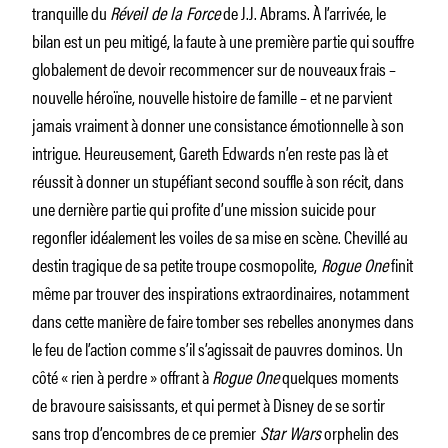
tranquille du
Réveil de la Force
de J.J. Abrams. À l’arrivée, le
bilan est un peu mitigé, la faute à une première partie qui souffre
globalement de devoir recommencer sur de nouveaux frais –
nouvelle héroïne, nouvelle histoire de famille – et ne parvient
jamais vraiment à donner une consistance émotionnelle à son
intrigue. Heureusement, Gareth Edwards n’en reste pas là et
réussit à donner un stupéfiant second souffle à son récit, dans
une dernière partie qui profite d’une mission suicide pour
regonfler idéalement les voiles de sa mise en scène. Chevillé au
destin tragique de sa petite troupe cosmopolite,
Rogue One
finit
même par trouver des inspirations extraordinaires, notamment
dans cette manière de faire tomber ses rebelles anonymes dans
le feu de l’action comme s’il s’agissait de pauvres dominos. Un
côté « rien à perdre » offrant à
Rogue One
quelques moments
de bravoure saisissants, et qui permet à Disney de se sortir
sans trop d’encombres de ce premier
Star Wars
orphelin des