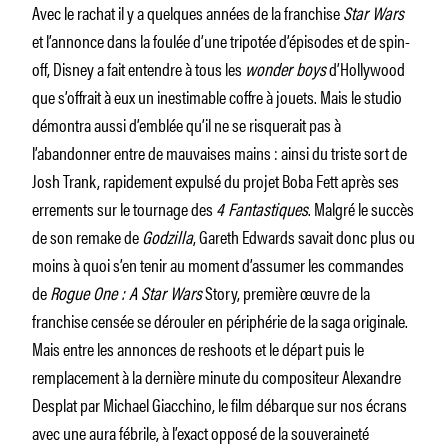
Avec le rachat il y a quelques années de la franchise
Star Wars
et l’annonce dans la foulée d’une tripotée d’épisodes et de spin-
off, Disney a fait entendre à tous les
wonder boys
d’Hollywood
que s’offrait à eux un inestimable coffre à jouets. Mais le studio
démontra aussi d’emblée qu’il ne se risquerait pas à
l’abandonner entre de mauvaises mains : ainsi du triste sort de
Josh Trank, rapidement expulsé du projet Boba Fett après ses
errements sur le tournage des
4 Fantastiques
. Malgré le succès
de son remake de
Godzilla
, Gareth Edwards savait donc plus ou
moins à quoi s’en tenir au moment d’assumer les commandes
de
Rogue One : A Star Wars
Story, première œuvre de la
franchise censée se dérouler en périphérie de la saga originale.
Mais entre les annonces de reshoots et le départ puis le
remplacement à la dernière minute du compositeur Alexandre
Desplat par Michael Giacchino, le film débarque sur nos écrans
avec une aura fébrile, à l’exact opposé de la souveraineté