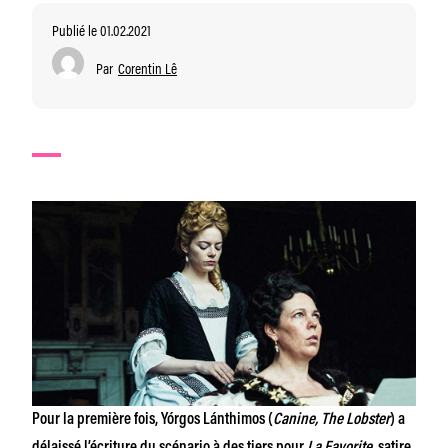
Publié le 01.02.2021
Par
Corentin Lê
Pour la première fois, Yórgos Lánthimos (
Canine, The Lobster
) a
délaissé l’écriture du scénario à des tiers pour
La Favorite
, satire