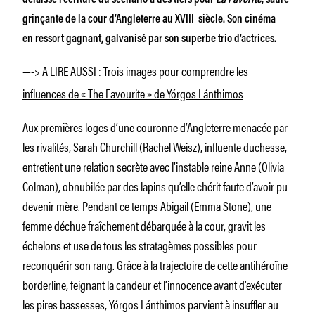
grinçante de la cour d’Angleterre au XVIII siècle. Son cinéma
en ressort gagnant, galvanisé par son superbe trio d’actrices.
—-> A LIRE AUSSI : Trois images pour comprendre les
influences de « The Favourite » de Yórgos Lánthimos
Aux premières loges d’une couronne d’Angleterre menacée par
les rivalités, Sarah Churchill (Rachel Weisz), influente duchesse,
entretient une relation secrète avec l’instable reine Anne (Olivia
Colman), obnubilée par des lapins qu’elle chérit faute d’avoir pu
devenir mère. Pendant ce temps Abigail (Emma Stone), une
femme déchue fraîchement débarquée à la cour, gravit les
échelons et use de tous les stratagèmes possibles pour
reconquérir son rang. Grâce à la trajectoire de cette antihéroïne
borderline, feignant la candeur et l’innocence avant d’exécuter
les pires bassesses, Yórgos Lánthimos parvient à insuffler au