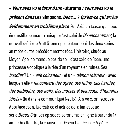
«
Vous avez vu le futur dans
Futurama
; vous avez vu le
présent dans
Les Simpsons
. Donc… ? Qu’est-ce qui arrive
Voilà un teaser qui nous
évidemment en troisième place ?
«
émoustille beaucoup puisque c’est celui de
Disenchantment
, la
nouvelle série de Matt Groening, créateur béni des deux séries
animées cultes précédemment citées. L’histoire, située au
Moyen-Âge, ne manque pas de sel : c’est celle de Bean, une
princesse alcoolique à la tête d’un royaume en ruines. Ses
buddies
? Un «
elfe chicaneur
» et un «
démon intérieur
» avec
lesquels elle «
rencontrera des ogres, des lutins, des harpies,
des diablotins, des trolls, des morses et beaucoup d’humains
idiots
» (lu dans le communiqué Netflix). À la voix, on retrouve
Abbi Jacobson, la créatrice et actrice de la fantastique
série
Broad City
. Les épisodes seront mis en ligne à partir du 17
août. On attendra, la chanson « Désenchantée » de Mylène