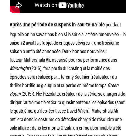
pendant
Après une période de suspens in-sou-te-na-ble
laquelle on ne savait pas bien si la série allait être renouvelée – la
saison 2 avait fait l’objet de critiques sévères -, une troisième
saison a enfin été annoncée. Deux bonnes nouvelles :
l’acteur Mahershala Ali, oscarisé pour sa performance dans
Moonlight
(2016), fera partie du casting et la moitié des
épisodes sera réalisée par… Jeremy Saulnier (réalisateur du
thriller horrifique glauque et superbe en même temps
Green
Room
(2015)). Nic Pizzolatto, créateur de la série, se chargera de
diriger l’autre moitié et écrira quasiment tous les épisodes (sauf
le quatrième, qu’il co-écrit avec David Wilch). Mahershala Ali
enfilera donc le costume de détective chargé de résoudre une
sale affaire : dans les monts Orzak, un crime abominable a été
commis. Encore une fois, l’enquête s’attardera sur plusieurs