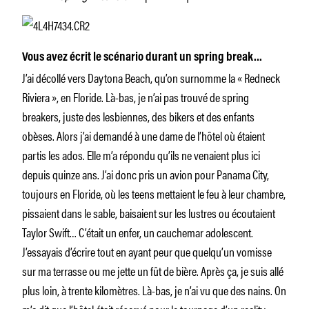
Vous avez écrit le scénario durant un spring break…
J’ai décollé vers Daytona Beach, qu’on surnomme la « Redneck
Riviera », en Floride. Là-bas, je n’ai pas trouvé de spring
breakers, juste des lesbiennes, des bikers et des enfants
obèses. Alors j’ai demandé à une dame de l’hôtel où étaient
partis les ados. Elle m’a répondu qu’ils ne venaient plus ici
depuis quinze ans. J’ai donc pris un avion pour Panama City,
toujours en Floride, où les teens mettaient le feu à leur chambre,
pissaient dans le sable, baisaient sur les lustres ou écoutaient
Taylor Swift… C’était un enfer, un cauchemar adolescent.
J’essayais d’écrire tout en ayant peur que quelqu’un vomisse
sur ma terrasse ou me jette un fût de bière. Après ça, je suis allé
plus loin, à trente kilomètres. Là-bas, je n’ai vu que des nains. On
m’a dit que l’hôtel était réservé pour le tournage d’un reality