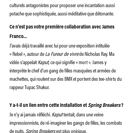
culturels antagonistes pour proposer une incantation aussi
potache que sophistiquée, aussi méditative que détonante.
Ce n’est pas votre première collaboration avec James
Franco…
J’avais déjà travaillé avec lui pour une exposition intitulée
« Rebel », autour de
La Fureur de vivre
de Nicholas Ray. Ma
vidéo s’appelait
Kaput,
ce qui signifie « mort ». James y
interprète le chef d’un gang de filles masquées et armées de
machettes, qui roulent sur des BMX et portent des tee-shirts du
rappeur Tupac Shakur.
Y a-t-il un lien entre cette installation et
Spring Breakers
?
Je n’y ai jamais réfléchi.
Kaput
tentait, dans une veine
impressionniste, de ré-imaginer les gangs de filles, les combats
de nuits.
Spring Breakers
est plus onirique.