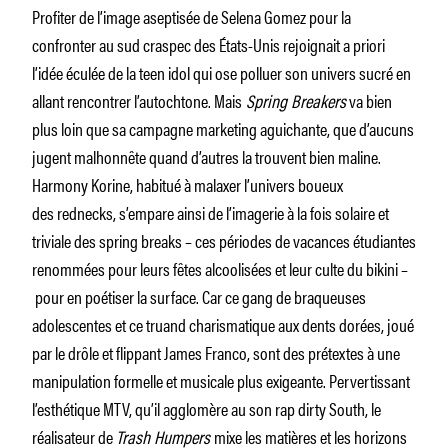
Profiter de l’image aseptisée de Selena Gomez pour la
confronter au sud craspec des États-Unis rejoignait a priori
l’idée éculée de la teen idol qui ose polluer son univers sucré en
allant rencontrer l’autochtone. Mais
Spring Breakers
va bien
plus loin que sa campagne marketing aguichante, que d’aucuns
jugent malhonnête quand d’autres la trouvent bien maline.
Harmony Korine, habitué à malaxer l’univers boueux
des rednecks, s’empare ainsi de l’imagerie à la fois solaire et
triviale des spring breaks – ces périodes de vacances étudiantes
renommées pour leurs fêtes alcoolisées et leur culte du bikini –
pour en poétiser la surface. Car ce gang de braqueuses
adolescentes et ce truand charismatique aux dents dorées, joué
par le drôle et flippant James Franco, sont des prétextes à une
manipulation formelle et musicale plus exigeante. Pervertissant
l’esthétique MTV, qu’il agglomère au son rap dirty South, le
réalisateur de
Trash Humpers
mixe les matières et les horizons