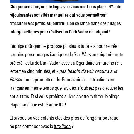
Chaque semaine, on partage avec vous nos bons plans DIY – de
réjouissantes activités manuelles qui vous permettront
d’occuper vos petits. Aujourd’hui, on se lance dans des pliages
intergalactiques pour réaliser un Dark Vador en origami !
L’équipe d’Origami + propose plusieurs tutoriels pour recréer
certains personnages iconiques de Star Wars en origami – notre
préféré : celui de Dark Vador, avec sa légendaire armure noire -,
le tout en cinq minutes, et «
pas besoin d’avoir recours à la
Force
« , nous promettent-ils. Pour avoir les instructions en
français en même temps que la vidéo, n’oubliez pas d’activer les
sous-titres. Et si vous préférez suivre à votre rythme, le pliage
étape par étape est résumé
ICI
!
Et si vous ou vos enfants êtes des pros de l’origami, pourquoi
ne pas continuer avec le
tuto
Yoda
?