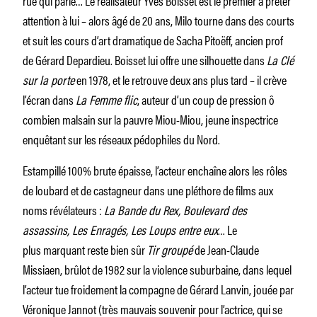
attention à lui – alors âgé de 20 ans, Milo tourne dans des courts
et suit les cours d’art dramatique de Sacha Pitoëff, ancien prof
de Gérard Depardieu. Boisset lui offre une silhouette dans
La Clé
sur la porte
en 1978, et le retrouve deux ans plus tard – il crève
l’écran dans
La Femme flic
, auteur d’un coup de pression ô
combien malsain sur la pauvre Miou-Miou, jeune inspectrice
enquêtant sur les réseaux pédophiles du Nord.
Estampillé 100% brute épaisse, l’acteur enchaîne alors les rôles
de loubard et de castagneur dans une pléthore de films aux
noms révélateurs :
La Bande du Rex, Boulevard des
assassins, Les Enragés, Les Loups entre eux
… Le
plus marquant reste bien sûr
Tir groupé
de Jean-Claude
Missiaen, brûlot de 1982 sur la violence suburbaine, dans lequel
l’acteur tue froidement la compagne de Gérard Lanvin, jouée par
Véronique Jannot (très mauvais souvenir pour l’actrice, qui se