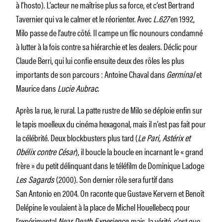
à l’hosto). L’acteur ne maîtrise plus sa force, et c’est Bertrand
Tavernier qui va le calmer et le réorienter. Avec
L.627
en 1992,
Milo passe de l’autre côté. Il campe un flic nounours condamné
à lutter à la fois contre sa hiérarchie et les dealers. Déclic pour
Claude Berri, qui lui confie ensuite deux des rôles les plus
importants de son parcours : Antoine Chaval dans
Germinal
et
Maurice dans
Lucie Aubrac.
Après la rue, le rural. La patte rustre de Milo se déploie enfin sur
le tapis moelleux du cinéma hexagonal, mais il n’est pas fait pour
la célébrité. Deux blockbusters plus tard (
Le Pari, Astérix et
Obélix contre César
), il boucle la boucle en incarnant le « grand
frère » du petit délinquant dans le téléfilm de Dominique Ladoge
Les Sagards
(2000). Son dernier rôle sera furtif dans
San Antonio en 2004. On raconte que Gustave Kervern et Benoît
Delépine le voulaient à la place de Michel Houellebecq pour
l’expérimental
Near Death Experience
, mais, la vérité, c’est que