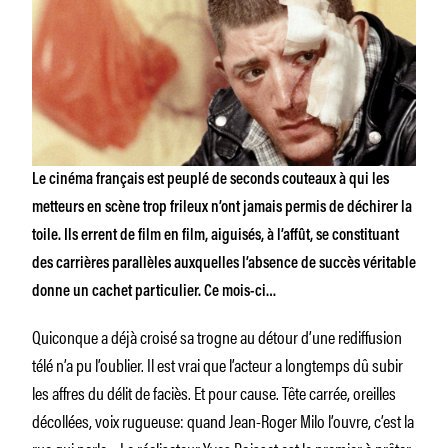
Le cinéma français est peuplé de seconds couteaux à qui les
metteurs en scène trop frileux n’ont jamais permis de déchirer la
toile. Ils errent de film en film, aiguisés, à l’affût, se constituant
des carrières parallèles auxquelles l’absence de succès véritable
donne un cachet particulier. Ce mois-ci…
Quiconque a déjà croisé sa trogne au détour d’une rediffusion
télé n’a pu l’oublier. Il est vrai que l’acteur a longtemps dû subir
les affres du délit de faciès. Et pour cause. Tête carrée, oreilles
décollées, voix rugueuse: quand Jean-Roger Milo l’ouvre, c’est la
rue qui parle… Le réalisateur Yves Boisset est le premier à prêter