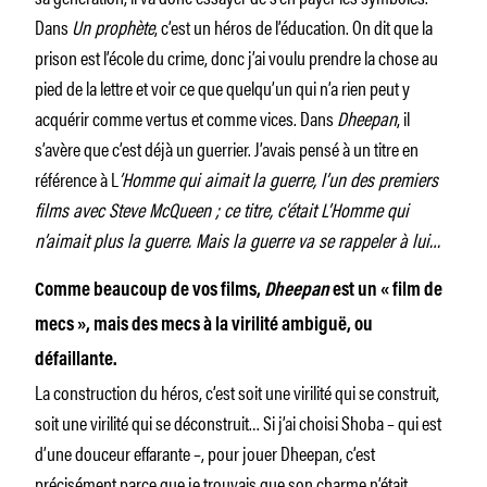
Dans
Un prophète
, c’est un héros de l’éducation. On dit que la
prison est l’école du crime, donc j’ai voulu prendre la chose au
pied de la lettre et voir ce que quelqu’un qui n’a rien peut y
acquérir comme vertus et comme vices. Dans
Dheepan
, il
s’avère que c’est déjà un guerrier. J’avais pensé à un titre en
référence à L
’Homme qui aimait la guerre, l’un des premiers
films avec Steve McQueen ; ce titre, c’était L
’Homme qui
n’aimait plus la guerre
. Mais la guerre va se rappeler à lui…
Comme beaucoup de vos films,
Dheepan
est un « film de
mecs », mais des mecs à la virilité ambiguë, ou
défaillante.
La construction du héros, c’est soit une virilité qui se construit,
soit une virilité qui se déconstruit… Si j’ai choisi Shoba – qui est
d’une douceur effarante –, pour jouer Dheepan, c’est
précisément parce que je trouvais que son charme n’était