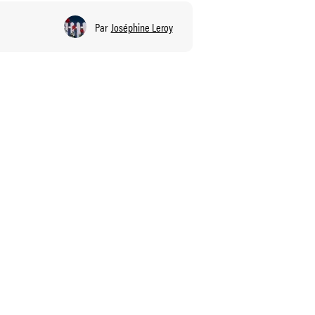
Par
Joséphine Leroy