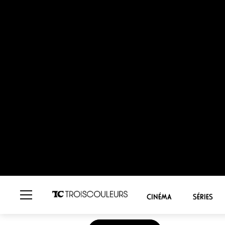
© Tandem Films
DES PREUVES D’AMOUR
d’Alice Douar
Présenté en séance spéciale à la Semain
long métrage d’Alice Douard – césarisé
s’invente une tonalité bien à lui, avec
véhicule de l’amour.