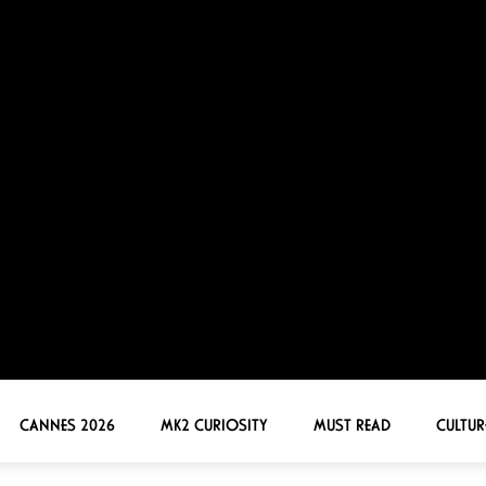
d
e de la Critique, le bouleversant premier
e pour son court
L’Attente
en 2024 –
 le rapport à la musique comme grand