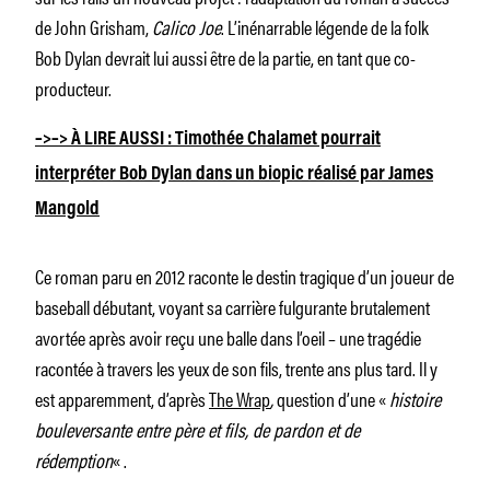
de John Grisham,
Calico Joe
. L’inénarrable légende de la folk
Bob Dylan devrait lui aussi être de la partie, en tant que co-
producteur.
–>–> À LIRE AUSSI : Timothée Chalamet pourrait
interpréter Bob Dylan dans un biopic réalisé par James
Mangold
Ce roman paru en 2012 raconte le destin tragique d’un joueur de
baseball débutant, voyant sa carrière fulgurante brutalement
avortée après avoir reçu une balle dans l’oeil – une tragédie
racontée à travers les yeux de son fils, trente ans plus tard. Il y
est apparemment, d’après
The Wrap
,
question d’une «
histoire
bouleversante entre père et fils, de pardon et de
rédemption
« .