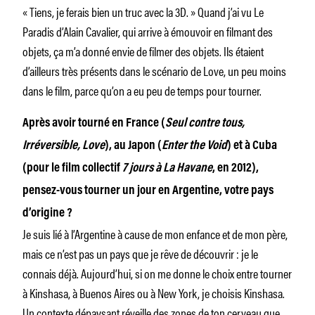
« Tiens, je ferais bien un truc avec la 3D. » Quand j’ai vu Le
Paradis d’Alain Cavalier, qui arrive à émouvoir en filmant des
objets, ça m’a donné envie de filmer des objets. Ils étaient
d’ailleurs très présents dans le scénario de Love, un peu moins
dans le film, parce qu’on a eu peu de temps pour tourner.
Après avoir tourné en France (
Seul contre tous,
Irréversible, Love
), au Japon (
Enter the Void
) et à Cuba
(pour le film collectif
7 jours à La Havane
, en 2012),
pensez-vous tourner un jour en Argentine, votre pays
d’origine ?
Je suis lié à l’Argentine à cause de mon enfance et de mon père,
mais ce n’est pas un pays que je rêve de découvrir : je le
connais déjà. Aujourd’hui, si on me donne le choix entre tourner
à Kinshasa, à Buenos Aires ou à New York, je choisis Kinshasa.
Un contexte dépaysant réveille des zones de ton cerveau que