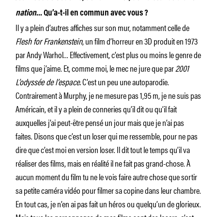
nation
… Qu’a-t-il en commun avec vous ?
Il y a plein d’autres affiches sur son mur, notamment celle de
Flesh for Frankenstein
, un film d’horreur en 3D produit en 1973
par Andy Warhol… Effectivement, c’est plus ou moins le genre de
films que j’aime. Et, comme moi, le mec ne jure que par
2001
L’odyssée de l’espace.
C’est un peu une autoparodie.
Contrairement à Murphy, je ne mesure pas 1,95 m, je ne suis pas
Américain, et il y a plein de conneries qu’il dit ou qu’il fait
auxquelles j’ai peut-être pensé un jour mais que je n’ai pas
faites. Disons que c’est un loser qui me ressemble, pour ne pas
dire que c’est moi en version loser. Il dit tout le temps qu’il va
réaliser des films, mais en réalité il ne fait pas grand-chose. À
aucun moment du film tu ne le vois faire autre chose que sortir
sa petite caméra vidéo pour filmer sa copine dans leur chambre.
En tout cas, je n’en ai pas fait un héros ou quelqu’un de glorieux.
Mais tous les personnages de mes films sont des losers, c’est