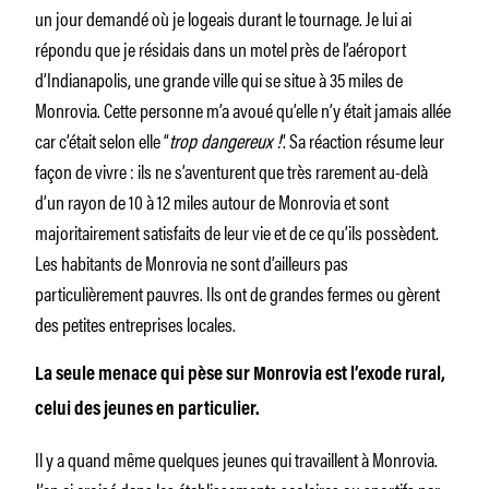
un jour demandé où je logeais durant le tournage. Je lui ai
répondu que je résidais dans un motel près de l’aéroport
d’Indianapolis, une grande ville qui se situe à 35 miles de
Monrovia. Cette personne m’a avoué qu’elle n’y était jamais allée
car c’était selon elle “
trop dangereux !
”. Sa réaction résume leur
façon de vivre : ils ne s’aventurent que très rarement au-delà
d’un rayon de 10 à 12 miles autour de Monrovia et sont
majoritairement satisfaits de leur vie et de ce qu’ils possèdent.
Les habitants de Monrovia ne sont d’ailleurs pas
particulièrement pauvres. Ils ont de grandes fermes ou gèrent
des petites entreprises locales.
La seule menace qui pèse sur Monrovia est l’exode rural,
celui des jeunes en particulier.
Il y a quand même quelques jeunes qui travaillent à Monrovia.
J’en ai croisé dans les établissements scolaires ou sportifs par