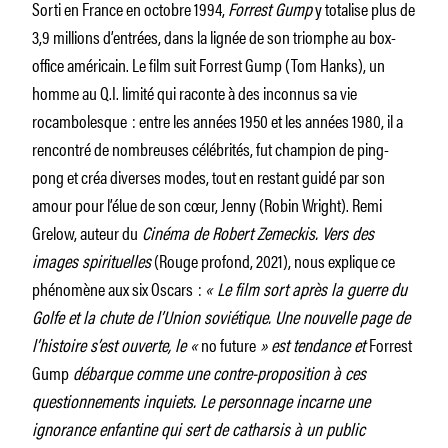
Sorti en France en octobre 1994,
Forrest Gump
y totalise plus de
3,9 millions d’entrées, dans la lignée de son triomphe au box-
office américain. Le film suit Forrest Gump (Tom Hanks), un
homme au Q.I. limité qui raconte à des inconnus sa vie
rocambolesque : entre les années 1950 et les années 1980, il a
rencontré de nombreuses célébrités, fut champion de ping-
pong et créa diverses modes, tout en restant guidé par son
amour pour l’élue de son cœur, Jenny (Robin Wright). Remi
Grelow, auteur du
Cinéma de Robert Zemeckis. Vers des
images spirituelles
(Rouge profond, 2021), nous explique ce
phénomène aux six Oscars :
« Le film sort après la guerre du
Golfe et la chute de l’Union soviétique. Une nouvelle page de
l’histoire s’est ouverte, le «
no future
» est tendance et
Forrest
Gump
débarque comme une contre-proposition à ces
questionnements inquiets. Le personnage incarne une
ignorance enfantine qui sert de catharsis à un public