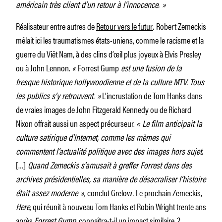
américain très client d’un retour à l’innocence. »
Réalisateur entre autres de
Retour vers le futur
,
Robert Zemeckis
mêlait ici les traumatismes états-uniens, comme le racisme et la
guerre du Viêt Nam, à des clins d’œil plus joyeux à Elvis Presley
ou à John Lennon.
«
Forrest Gump
est une fusion de la
fresque historique hollywoodienne et de la culture MTV. Tous
les publics s’y retrouvent. »
L’incrustation de Tom Hanks dans
de vraies images de John Fitzgerald Kennedy ou de Richard
Nixon offrait aussi un aspect précurseur.
« Le film anticipait la
culture satirique d’Internet, comme les mèmes qui
commentent l’actualité politique avec des images hors sujet.
[…]
Quand Zemeckis s’amusait à greffer Forrest dans des
archives présidentielles, sa manière de désacraliser l’histoire
était assez moderne »,
conclut Grelow
.
Le prochain Zemeckis,
Here,
qui réunit à nouveau Tom Hanks et Robin Wright trente ans
après
Forrest Gump,
connaîtra-t-il un impact similaire ?