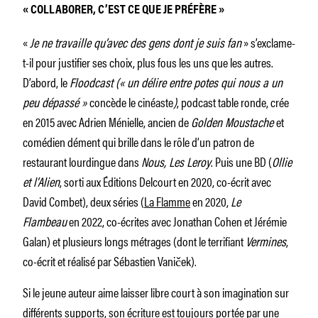
« COLLABORER, C’EST CE QUE JE PRÉFÈRE »
«
Je ne travaille qu’avec des gens dont je suis fan
» s’exclame-
t-il pour justifier ses choix, plus fous les uns que les autres.
D’abord, le
Floodcast (« un délire entre potes qui nous a un
peu dépassé »
concède le cinéaste
)
, podcast table ronde, crée
en 2015 avec Adrien Ménielle, ancien de
Golden Moustache
et
comédien dément qui brille dans le rôle d’un patron de
restaurant lourdingue dans
Nous, Les Leroy
. Puis une BD (
Ollie
et l’Alien
, sorti aux Éditions Delcourt en 2020, co-écrit avec
David Combet), deux séries (
La Flamme
en 2020,
Le
Flambeau
en 2022, co-écrites avec Jonathan Cohen et Jérémie
Galan) et plusieurs longs métrages (dont le terrifiant
Vermines
,
co-écrit et réalisé par Sébastien Vaniček).
Si le jeune auteur aime laisser libre court à son imagination sur
différents supports, son écriture est toujours portée par une