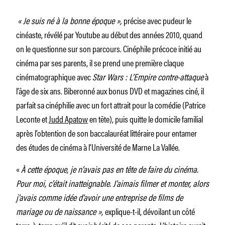
« Je suis né à la bonne époque »,
précise avec pudeur le
cinéaste, révélé par Youtube au début des années 2010, quand
on le questionne sur son parcours. Cinéphile précoce initié au
cinéma par ses parents, il se prend une première claque
cinématographique avec
Star Wars : L’Empire contre-attaque
à
l’âge de six ans. Biberonné aux bonus DVD et magazines ciné, il
parfait sa cinéphilie avec un fort attrait pour la comédie (Patrice
Leconte et
Judd Apatow
en tête), puis quitte le domicile familial
après l’obtention de son baccalauréat littéraire pour entamer
des études de cinéma à l’Université de Marne La Vallée.
«
À cette époque, je n’avais pas en tête de faire du cinéma.
Pour moi, c’était inatteignable. J’aimais filmer et monter, alors
j’avais comme idée d’avoir une entreprise de films de
mariage ou de naissance »,
explique-t-il, dévoilant un côté
terre-à-terre qu’il dit avoir hérité de ses parents. L’histoire aurait