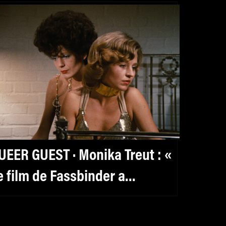
UEER GUEST · Monika Treut : «
e film de Fassbinder a
éaffirmé mon désir lesbien, qui
tait encore noyé dans la honte.