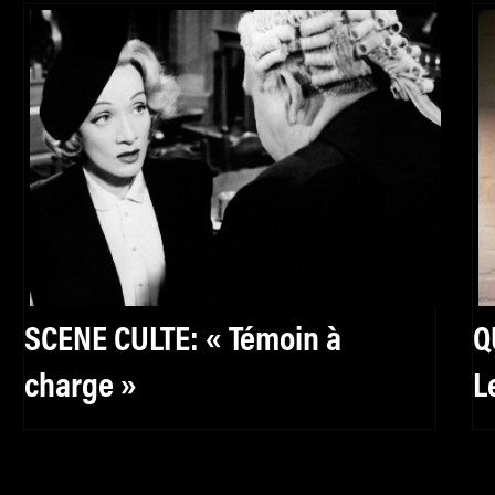
SCENE CULTE: « Témoin à
Q
charge »
L
r
é