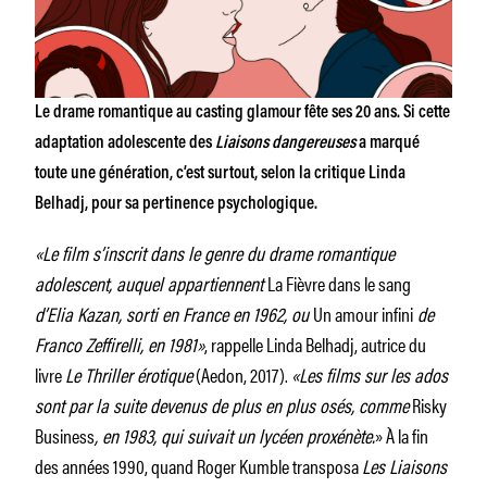
Le drame romantique au casting glamour fête ses 20 ans. Si cette
adaptation adolescente des
Liaisons dangereuses
a marqué
toute une génération, c’est surtout, selon la critique Linda
Belhadj, pour sa pertinence psychologique.
«Le film s’inscrit dans le genre du drame romantique
adolescent, auquel appartiennent
La Fièvre dans le sang
d’Elia Kazan, sorti en France en 1962, ou
Un amour infini
de
Franco Zeffirelli, en 1981»
, rappelle Linda Belhadj, autrice du
livre
Le Thriller érotique
(Aedon, 2017).
«Les films sur les ados
sont par la suite devenus de plus en plus osés, comme
Risky
Business
, en 1983, qui suivait un lycéen proxénète.
» À la fin
des années 1990, quand Roger Kumble transposa
Les Liaisons