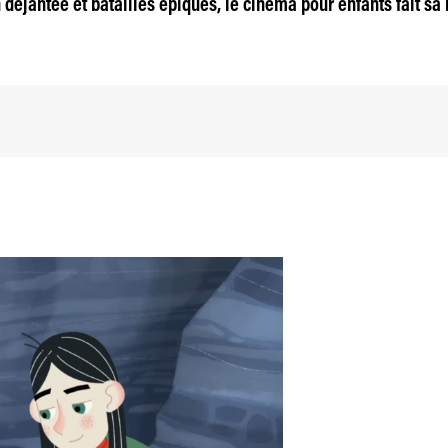
déjantée et batailles épiques, le cinéma pour enfants fait sa r