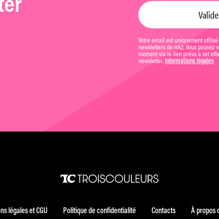
ter
Votre email est uniquement utilisé
newsletters de mk2. Vous pouvez vo
moment via le lien prévu à cet eff
newsletter.
Informations légales
ns légales et CGU
Politique de confidentialité
Contacts
À propos 