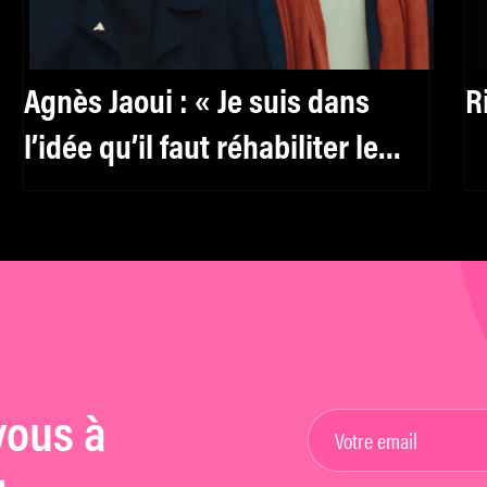
Agnès Jaoui : « Je suis dans
R
l’idée qu’il faut réhabiliter le
féminin, y compris pour les
hommes »
vous à