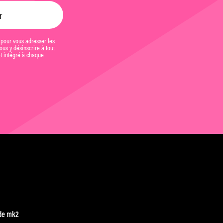
 pour vous adresser les
us y désinscrire à tout
et intégré à chaque
de mk2