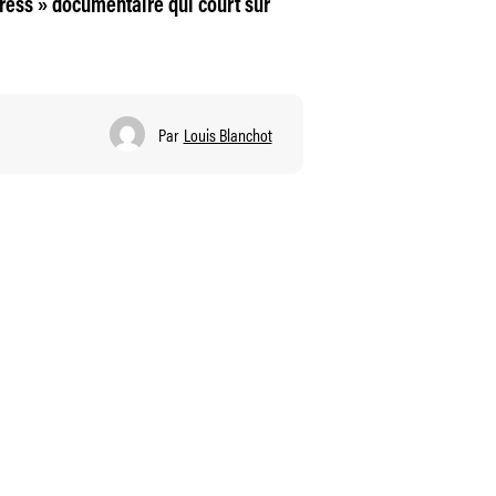
ress » documentaire qui court sur
Par
Louis Blanchot