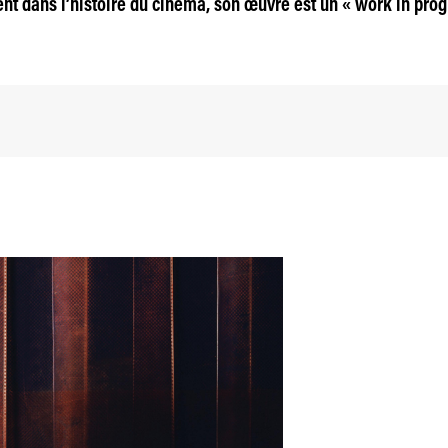
t dans l’histoire du cinéma, son œuvre est un « work in prog