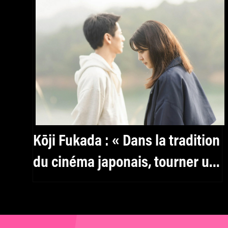
Kōji Fukada : « Dans la tradition
du cinéma japonais, tourner un
film par an n’a rien
d’exceptionnel »