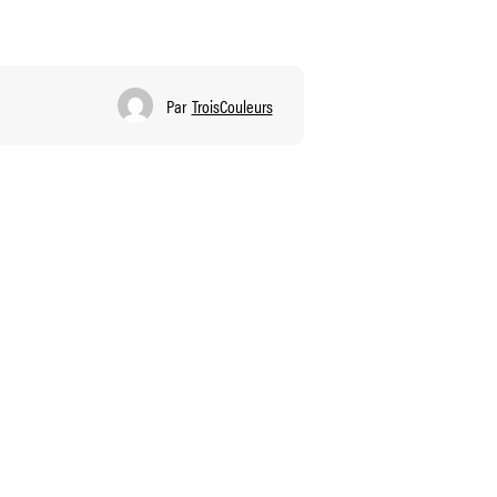
Par
TroisCouleurs