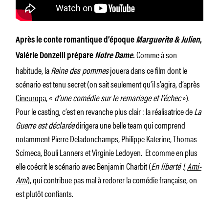
Après le conte romantique d’époque
Marguerite & Julien
,
Comme à son
Valérie Donzelli prépare
Notre Dame
.
habitude, la
Reine des pommes
jouera dans ce film dont le
scénario est tenu secret (on sait seulement qu’il s’agira, d’après
Cineuropa
, «
d’une comédie sur le remariage et l’échec
»).
Pour le casting, c’est en revanche plus clair : la réalisatrice de
La
Guerre est déclarée
dirigera une belle team qui comprend
notamment Pierre Deladonchamps, Philippe Katerine, Thomas
Scimeca, Bouli Lanners et Virginie Ledoyen. Et comme en plus
elle coécrit le scénario avec Benjamin Charbit (
En liberté !
,
Ami-
Ami
), qui contribue pas mal à redorer la comédie française, on
est plutôt confiants.