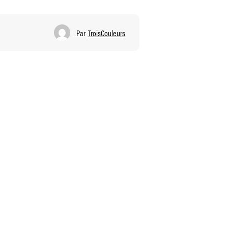
Par
TroisCouleurs