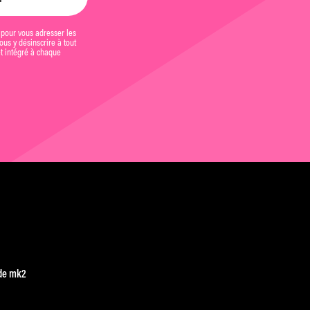
 pour vous adresser les
us y désinscrire à tout
et intégré à chaque
de mk2