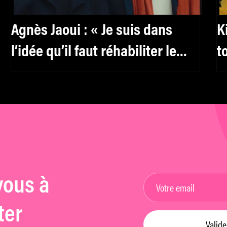
Agnès Jaoui : « Je suis dans
K
l’idée qu’il faut réhabiliter le
t
féminin, y compris pour les
c
hommes »
vous à
ter