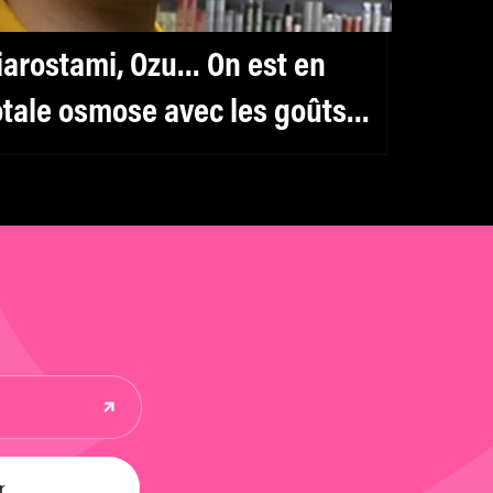
iarostami, Ozu… On est en
otale osmose avec les goûts
iné de Michael Cera