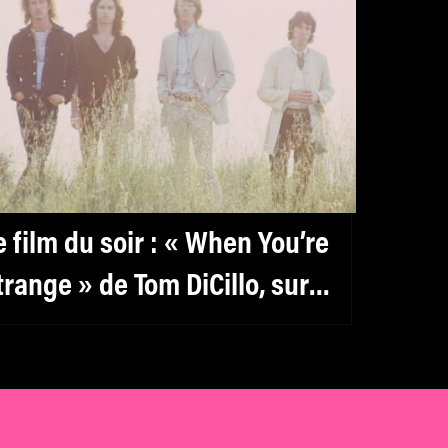
e film du soir : « When You’re
trange » de Tom DiCillo, sur
k2 Curiosity