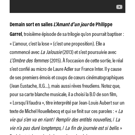
Demain sort en salles
L’Amant d’un jour
de Philippe
, troisième épisode de sa trilogie qu’on pourrait baptiser :
Garrel
« L’amour, c’est la lose » (c’est une proposition). Elle a
commencé avec
La Jalousie
(2013) et s’est poursuivie avec
L’Ombre des femmes
(2015). À l’occasion de cette sortie, le réal
s’est confié au micro de Laure Adler sur France Inter. Il y cause
de ses premiers émois et coups de cœurs cinématographiques
(Jean Eustache, JLG…), mais aussi rêves freudiens. Notez que,
pour sa carte blanche musicale, il a choisi la B.O de son film,
« Lorsqu’il faudra », titre interprété par Jean-Louis Aubert sur un
texte de Michel Houellebecq et qui se finit sur ces paroles : «
La
vie qui s’en va en riant
/
Remplir des entités nouvelles,
/
La
vie n’a pas duré longtemps,
/
La fin de journée est si belle.
»