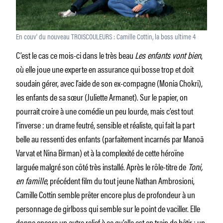
En couv' du nouveau TROISCOULEURS : Camille Cottin, la boss ultime 4
C’est le cas ce mois-ci dans le très beau
Les enfants vont bien
,
où elle joue une experte en assurance qui bosse trop et doit
soudain gérer, avec l’aide de son ex-compagne (Monia Chokri),
les enfants de sa sœur (Juliette Armanet). Sur le papier, on
pourrait croire à une comédie un peu lourde, mais c’est tout
l’inverse : un drame feutré, sensible et réaliste, qui fait la part
belle au ressenti des enfants (parfaitement incarnés par Manoã
Varvat et Nina Birman) et à la complexité de cette héroïne
larguée malgré son côté très installé. Après le rôle-titre de
Toni,
en famille
, précédent film du tout jeune Nathan Ambrosioni,
Camille Cottin semble prêter encore plus de profondeur à un
personnage de girlboss qui semble sur le point de vaciller. Elle
donne encore un autre relief à ce qu’elle est en train de bâtir : un