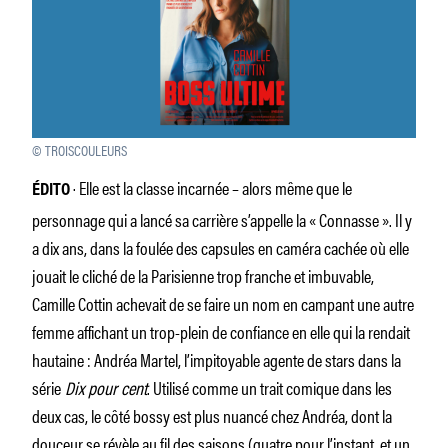
© TROISCOULEURS
· Elle est la classe incarnée – alors même que le
ÉDITO
personnage qui a lancé sa carrière s’appelle la « Connasse ». Il y
a dix ans, dans la foulée des capsules en caméra cachée où elle
jouait le cliché de la Parisienne trop franche et imbuvable,
Camille Cottin achevait de se faire un nom en campant une autre
femme affichant un trop-plein de confiance en elle qui la rendait
hautaine : Andréa Martel, l’impitoyable agente de stars dans la
série
Dix pour cent
. Utilisé comme un trait comique dans les
deux cas, le côté bossy est plus nuancé chez Andréa, dont la
douceur se révèle au fil des saisons (quatre pour l’instant, et un