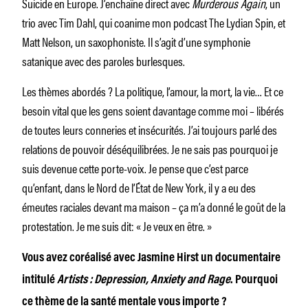
Suicide en Europe. J’enchaîne direct avec
Murderous Again
, un
trio avec Tim Dahl, qui coanime mon podcast The Lydian Spin, et
Matt Nelson, un saxophoniste. Il s’agit d’une symphonie
satanique avec des paroles burlesques.
Les thèmes abordés ? La politique, l’amour, la mort, la vie… Et ce
besoin vital que les gens soient davantage comme moi – libérés
de toutes leurs conneries et insécurités. J’ai toujours parlé des
relations de pouvoir déséquilibrées. Je ne sais pas pourquoi je
suis devenue cette porte-voix. Je pense que c’est parce
qu’enfant, dans le Nord de l’État de New York, il y a eu des
émeutes raciales devant ma maison – ça m’a donné le goût de la
protestation. Je me suis dit: « Je veux en être. »
Vous avez coréalisé
avec Jasmine Hirst
un documentaire
intitulé
Artists : Depression, Anxiety and Rage
. Pourquoi
ce thème de la santé mentale vous importe ?