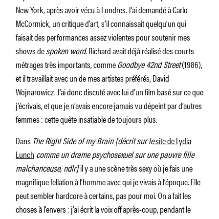
New York, après avoir vécu à Londres. J’ai demandé à Carlo
McCormick, un critique d’art, s’il connaissait quelqu’un qui
faisait des performances assez violentes pour soutenir mes
shows de
spoken word
. Richard avait déjà réalisé des courts
métrages très importants, comme
Goodbye 42nd Street
(1986),
et il travaillait avec un de mes artistes préférés, David
Wojnarowicz. J’ai donc discuté avec lui d’un film basé sur ce que
j’écrivais, et que je n’avais encore jamais vu dépeint par d’autres
femmes : cette quête insatiable de toujours plus.
Dans
The Right Side of my Brain [décrit sur le
site de Lydia
Lunch
comme un drame psychosexuel sur une pauvre fille
malchanceuse, ndlr]
il y a une scène très sexy où je fais une
magnifique fellation à l’homme avec qui je vivais à l’époque. Elle
peut sembler hardcore à certains, pas pour moi. On a fait les
choses à l’envers : j’ai écrit la voix off après-coup, pendant le