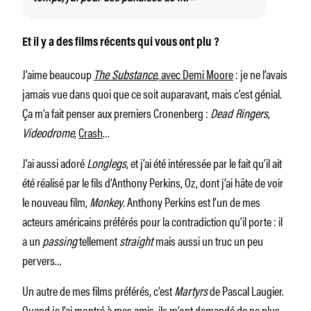
Et il y a des films récents qui vous ont plu ?
J’aime beaucoup
The Substance
, avec Demi Moore
: je ne l’avais
jamais vue dans quoi que ce soit auparavant, mais c’est génial.
Ça m’a fait penser aux premiers Cronenberg :
Dead Ringers
,
Videodrome
,
Crash
…
J’ai aussi adoré
Longlegs
, et j’ai été intéressée par le fait qu’il ait
été réalisé par le fils d’Anthony Perkins, Oz, dont j’ai hâte de voir
le nouveau film,
Monkey
. Anthony Perkins est l’un de mes
acteurs américains préférés pour la contradiction qu’il porte : il
a un
passing
tellement
straight
mais aussi un truc un peu
pervers…
Un autre de mes films préférés, c’est
Martyrs
de Pascal Laugier.
Quand je l’ai montré à mes amis, ils m’ont demandé de ne plus