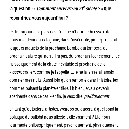
e
la question : «
Comment survivre au 21
siècle ?
» Que
répondriez-vous aujourd’hui ?
Je dis toujours : le plaisir est l’ultime rébellion. On essaie de
nous maintenir dans l’agonie, dans l’insécurité, pour qu’on soit
toujours inquiets de la prochaine bombe qui tombera, du
prochain salaire qui ne suffira pas, du prochain licenciement… Je
ris sadiquement de la chute inévitable et prochaine de la
«
cock
ocratie », comme je l’appelle. Et je ne la laisserai jamais
dominer mes nuits. Aussi loin qu’on remonte dans l’histoire, les
hommes baisent la planète entière. Eh bien, je vais devenir
abstinente dans ce cas – enfin, je veux dire,
politiquement
.
En tant qu’outsiders, artistes, weirdos ou queers, à quel point la
politique du bullshit nous affecte-t-elle vraiment ? Elle nous
tourmente philosophiquement, psychiquement, physiquement,