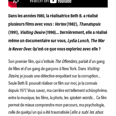
Dans les années 1980, la réalisatrice Beth B. a réalisé
plusieurs films avec vous :
Vortex
(1982),
Thanatopsis
(1991),
Visiting Desire
(1996)… Dernièrement, elle a réalisé
même un documentaire sur vous,
Lydia Lunch, The War
Is Never Over.
Qu’est-ce que vous exploriez avec elle ?
Son premier film, qui s’intitule
The Offenders
, parlait d’un gang
de filles et d’un gang de garçons à New York. Dans
Visiting
Desire
, je jouais une détective enquêtant sur la corruption…
Seule Beth B. pouvait réaliser ce film sur moi, je la connais
depuis 1977. Vous savez, ma carrière est tellement schizophrène,
entre la musique, les films, la photo, les
spoken words
… Ce film
permet de mieux comprendre mon parcours, ma psychologie,
celle de quelqu’un qui a été traumatisée [
elle a subi les abus