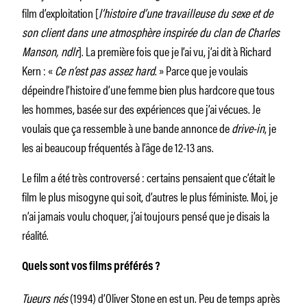
film d’exploitation [
l’histoire d’une travailleuse du sexe et de
son client dans une atmosphère inspirée du clan de Charles
Manson, ndlr
]. La première fois que je l’ai vu, j’ai dit à Richard
Kern : «
Ce n’est pas assez hard
. » Parce que je voulais
dépeindre l’histoire d’une femme bien plus hardcore que tous
les hommes, basée sur des expériences que j’ai vécues. Je
voulais que ça ressemble à une bande annonce de
drive-in
, je
les ai beaucoup fréquentés à l’âge de 12-13 ans.
Le film a été très controversé : certains pensaient que c’était le
film le plus misogyne qui soit, d’autres le plus féministe. Moi, je
n’ai jamais voulu choquer, j’ai toujours pensé que je disais la
réalité.
Quels sont vos films préférés ?
Tueurs nés
(1994) d’Oliver Stone en est un. Peu de temps après