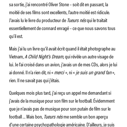
sa sortie, j’ai rencontré Oliver Stone – soit dit en passant, la
moitié de ses films sont excellents, l’autre moitié est ridicule.
J’avais lu le livre du producteur de
Tueurs nés
qui le traitait
essentiellement de connard enragé – ce que nous savons tous
qu’il est.
Mais j’ai lu un livre qu’il avait écrit quand il était photographe au
Vietnam,
A Child Night’s Dream
, qui révèle un autre visage de
lui. Je l’ai croisé dans un avion, j’avais un de mes CDs, alors je lui
ai donné. Il n’a rien dit, ni «
merci
», ni «
je suis un grand fan
»,
rien. Il ne savait pas qui j’étais.
Quelques mois plus tard, j’ai reçu un appel me demandant si
j’avais de la musique pour son film sur le football. Évidemment
que je n’avais pas de musique pour son putain de film sur le
football … Mais bon,
Tueurs nés
me semble un bon aperçu
d’une certaine psychopathologie américaine. D’ailleurs, je suis