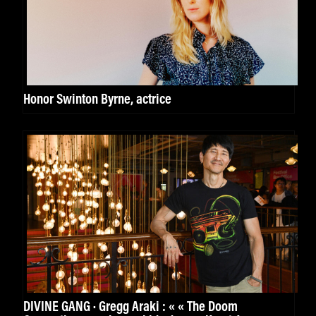
Honor Swinton Byrne, actrice
DIVINE GANG · Gregg Araki : « « The Doom