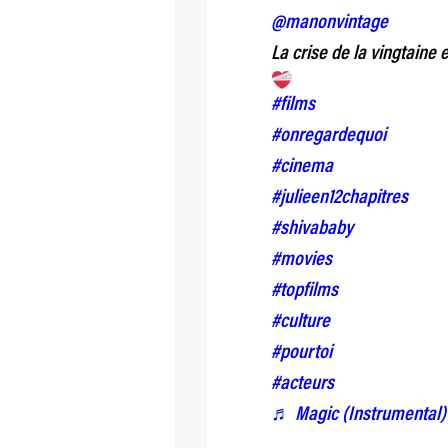
@manonvintage
La crise de la vingtaine 
#films
#onregardequoi
#cinema
#julieen12chapitres
#shivababy
#movies
#topfilms
#culture
#pourtoi
#acteurs
♬ Magic (Instrumental) 